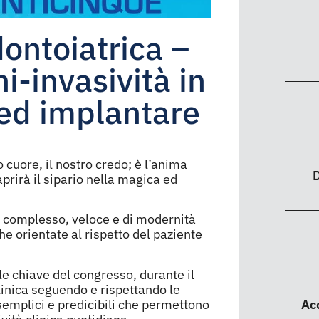
ontoiatrica –
i-invasività in
 ed implantare
o cuore, il nostro credo; è l’anima
D
prirà il sipario nella magica ed
to complesso, veloce e di modernità
he orientate al rispetto del paziente
e chiave del congresso, durante il
linica seguendo e rispettando le
 semplici e predicibili che permettono
Ac