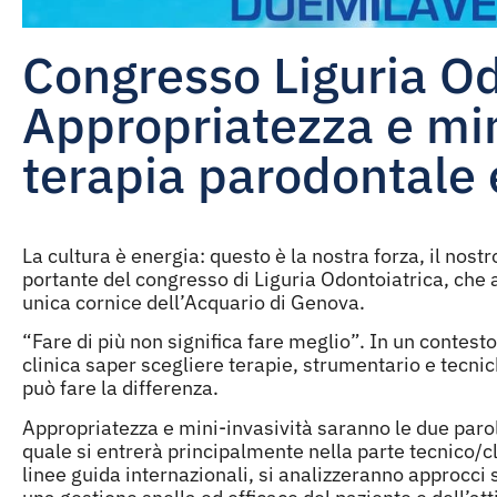
Congresso Liguria Od
Appropriatezza e min
terapia parodontale
La cultura è energia: questo è la nostra forza, il nostr
portante del congresso di Liguria Odontoiatrica, che a
unica cornice dell’Acquario di Genova.
“Fare di più non significa fare meglio”. In un contes
clinica saper scegliere terapie, strumentario e tecnic
può fare la differenza.
Appropriatezza e mini-invasività saranno le due parol
quale si entrerà principalmente nella parte tecnico/c
linee guida internazionali, si analizzeranno approcci