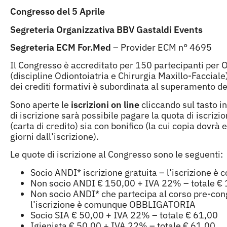
Congresso del 5 Aprile
Segreteria Organizzativa
BBV Gastaldi Events
Segreteria ECM
For.Med
– Provider ECM n° 4695
Il Congresso è accreditato per 150 partecipanti per 
(discipline Odiontoiatria e Chirurgia Maxillo-Facciale
dei crediti formativi è subordinata al superamento d
Sono aperte le
iscrizioni on line
cliccando sul tasto in
di iscrizione sarà possibile pagare la quota di iscriz
(carta di credito) sia con bonifico (la cui copia dovrà 
giorni dall’iscrizione).
Le quote di iscrizione al Congresso sono le seguenti:
Socio ANDI* iscrizione gratuita – l’iscrizion
Non socio ANDI € 150,00 + IVA 22% – totale €
Non socio ANDI* che partecipa al corso pre-cong
l’iscrizione è comunque OBBLIGATORIA
Socio SIA € 50,00 + IVA 22% – totale € 61,00
Igienista € 50,00 + IVA 22% – totale € 61,00