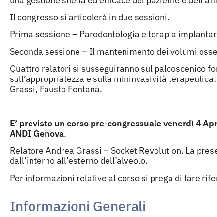
una gestione snella ed efficace del paziente e dell’att
Il congresso si articolerà in due sessioni.
Prima sessione – Parodontologia e terapia implantare
Seconda sessione – Il mantenimento dei volumi ossei 
Quattro relatori si susseguiranno sul palcoscenico fo
sull’appropriatezza e sulla mininvasività terapeutica
Grassi, Fausto Fontana.
E’ previsto un corso pre-congressuale venerdì 4 Apri
ANDI Genova
.
Relatore Andrea Grassi – Socket Revolution. La preser
dall’interno all’esterno dell’alveolo.
Per informazioni relative al corso si prega di fare ri
Informazioni Generali