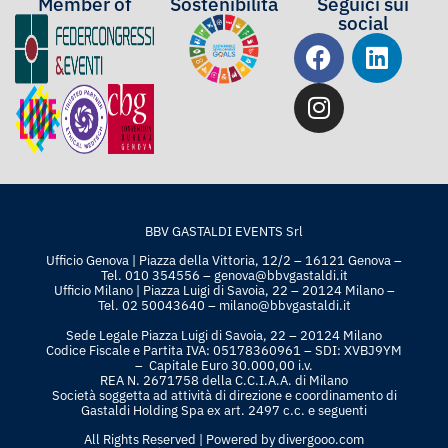
Member of
Sostenibilità
Seguici sui
social
BBV GASTALDI EVENTS Srl
Ufficio Genova | Piazza della Vittoria, 12/2 – 16121 Genova –
Tel. 010 354556 –
genova@bbvgastaldi.it
Ufficio Milano | Piazza Luigi di Savoia, 22 – 20124 Milano –
Tel. 02 50043640 –
milano@bbvgastaldi.it
Sede Legale Piazza Luigi di Savoia, 22 – 20124 Milano
Codice Fiscale e Partita IVA: 05178360961 – SDI: XVBJ9YM
– Capitale Euro 30.000,00 i.v.
REA N. 2671758 della C.C.I.A.A. di Milano
Società soggetta ad attività di direzione e coordinamento di
Gastaldi Holding Spa ex art. 2497 c.c. e seguenti
All Rights Reserved | Powered by
divergooo.com